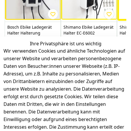
Bosch Ebike Ladegerät
Shimano Ebike Ladegerät
Shima
Halter Halterung
Halter EC-E6002
Halte
Wandhalterung Charger
Wandhalterung Akku
Wand
Ihre Privatsphäre ist uns wichtig
Holder 2A|4A|6A
Charger Holder Steps
AkkuC
Wir verwenden Cookies und ähnliche Technologien auf
schw
0
0
unserer Website und verarbeiten personenbezogene
13,99 €
*
14,99 €
*
14,99
Daten von Besucher:innen unserer Webseite (z.B. IP-
Adresse), um z.B. Inhalte zu personalisieren, Medien
Hinzufügen
Hinzufügen
von Drittanbietern einzubinden oder Zugriffe auf
unsere Website zu analysieren. Die Datenverarbeitung
*
inkl. ges. MwSt
zzgl.
Versandkosten
erfolgt erst durch gesetzte Cookies. Wir teilen diese
Daten mit Dritten, die wir in den Einstellungen
benennen. Die Datenverarbeitung kann mit
Einwilligung oder aufgrund eines berechtigten
Interesses erfolgen. Die Zustimmung kann erteilt oder