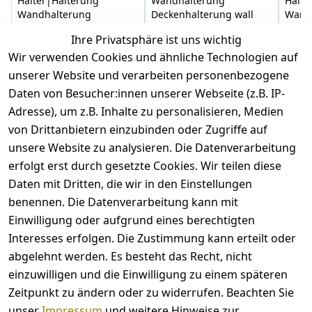
Halter|Halterung
Wandhalterung
Halte
Wandhalterung
Deckenhalterung wall
Wand
Deckenhalterung wall
mount ceiling mount r
Decke
Ihre Privatsphäre ist uns wichtig
mount
0
Wir verwenden Cookies und ähnliche Technologien auf
0
unserer Website und verarbeiten personenbezogene
7,39 €
*
7,39 €
*
7,69 
Daten von Besucher:innen unserer Webseite (z.B. IP-
Adresse), um z.B. Inhalte zu personalisieren, Medien
Hinzufügen
Hinzufügen
von Drittanbietern einzubinden oder Zugriffe auf
unsere Website zu analysieren. Die Datenverarbeitung
*
inkl. ges. MwSt
zzgl.
Versandkosten
erfolgt erst durch gesetzte Cookies. Wir teilen diese
Daten mit Dritten, die wir in den Einstellungen
benennen. Die Datenverarbeitung kann mit
Einwilligung oder aufgrund eines berechtigten
Interesses erfolgen. Die Zustimmung kann erteilt oder
abgelehnt werden. Es besteht das Recht, nicht
Rechtliches
Kontakt
einzuwilligen und die Einwilligung zu einem späteren
AGB
Kontakt
Zeitpunkt zu ändern oder zu widerrufen. Beachten Sie
Widerrufsbelehrung
unser
Impressum
und weitere Hinweise zur