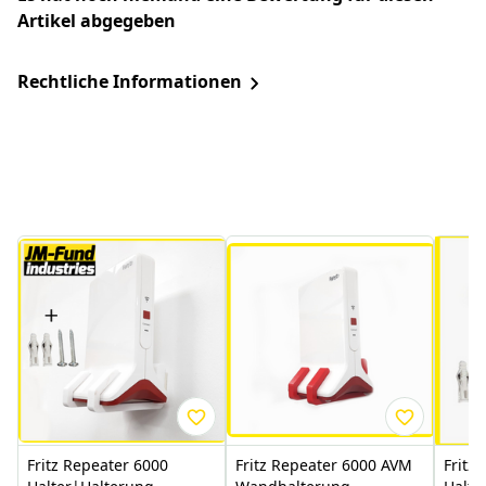
Artikel abgegeben
Rechtliche Informationen
Fritz Repeater 6000
Fritz Repeater 6000 AVM
Fritz