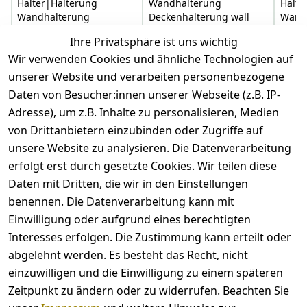
Halter|Halterung
Wandhalterung
Halte
Wandhalterung
Deckenhalterung wall
Wand
Deckenhalterung wall
mount ceiling mount r
Decke
Ihre Privatsphäre ist uns wichtig
mount
0
Wir verwenden Cookies und ähnliche Technologien auf
0
unserer Website und verarbeiten personenbezogene
7,39 €
*
7,39 €
*
7,69 
Daten von Besucher:innen unserer Webseite (z.B. IP-
Adresse), um z.B. Inhalte zu personalisieren, Medien
Hinzufügen
Hinzufügen
von Drittanbietern einzubinden oder Zugriffe auf
unsere Website zu analysieren. Die Datenverarbeitung
*
inkl. ges. MwSt
zzgl.
Versandkosten
erfolgt erst durch gesetzte Cookies. Wir teilen diese
Daten mit Dritten, die wir in den Einstellungen
benennen. Die Datenverarbeitung kann mit
Einwilligung oder aufgrund eines berechtigten
Interesses erfolgen. Die Zustimmung kann erteilt oder
abgelehnt werden. Es besteht das Recht, nicht
Rechtliches
Kontakt
einzuwilligen und die Einwilligung zu einem späteren
AGB
Kontakt
Zeitpunkt zu ändern oder zu widerrufen. Beachten Sie
Widerrufsbelehrung